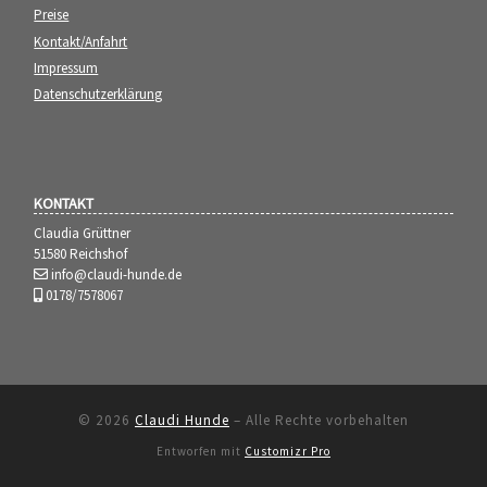
Preise
Kontakt/Anfahrt
Impressum
Datenschutzerklärung
KONTAKT
Claudia Grüttner
51580 Reichshof
info@claudi-hunde.de
0178/7578067
© 2026
Claudi Hunde
–
Alle Rechte vorbehalten
Entworfen mit
Customizr Pro