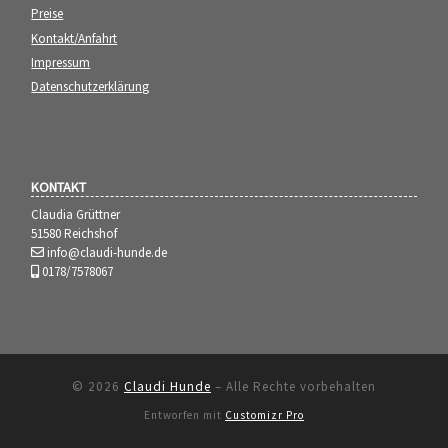
Preise
Kontakt/Anfahrt
Impressum
Datenschutzerklärung
KONTAKT
Claudia Grüttner
51580 Reichshof
info@claudi-hunde.de
0178/7578067
© 2026
Claudi Hunde
–
Alle Rechte vorbehalten
Entworfen mit
Customizr Pro