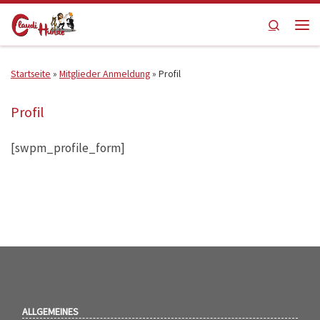
Zum Inhalt springen
Search
Men
Startseite
»
Mitglieder Anmeldung
»
Profil
Profil
[swpm_profile_form]
ALLGEMEINES