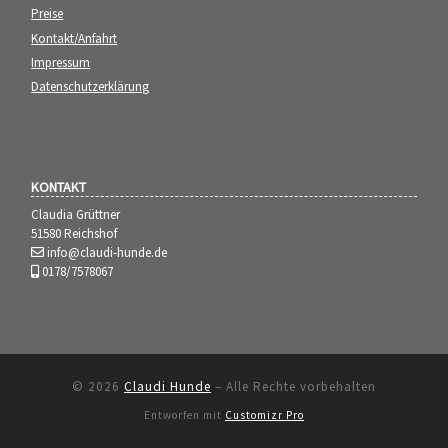
Preise
Kontakt/Anfahrt
Impressum
Datenschutzerklärung
KONTAKT
Claudia Grüttner
51580 Reichshof
info@claudi-hunde.de
0178/7578067
© 2026
Claudi Hunde
–
Alle Rechte vorbehalten
Entworfen mit
Customizr Pro